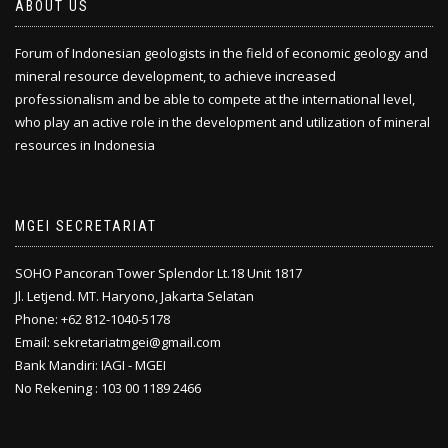
ABOUT US
Forum of Indonesian geologists in the field of economic geology and
mineral resource development, to achieve increased
professionalism and be able to compete at the international level,
who play an active role in the development and utilization of mineral
resources in Indonesia
MGEI SECRETARIAT
SOHO Pancoran Tower Splendor Lt.18 Unit 1817
Jl. Letjend. MT. Haryono, Jakarta Selatan
Phone: +62 812-1040-5178
Email: sekretariatmgei@gmail.com
Bank Mandiri: IAGI - MGEI
No Rekening : 103 00 1189 2466