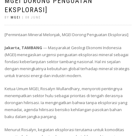
MGEI DORONG PENGUATAN
EKSPLORASI]
BY
MGEI
| 08 JUNE
[Permintaan Mineral Melonjak, MGEI Dorong Penguatan Eksplorasi]
Jakarta, TAMBANG
— Masyarakat Geologi Ekonomi Indonesia
(MGEI) menegaskan urgensi penguatan eksplorasi mineral sebagai
fondasi keberlanjutan sektor tambang nasional. Hal ini sejalan
dengan meningkatnya kebutuhan global terhadap mineral strategis
untuk transisi energi dan industri modern.
Ketua Umum MGEI, Rosalyn Wullandhary, menyoroti pentingnya
menempatkan sektor hulu sebagai prioritas di tengah derasnya
dorongan hilirisasi. Ia mengingatkan bahwa tanpa eksplorasi yang
memadai, agenda hilirisasi berisiko kehilangan pasokan bahan
baku dalam jangka panjang.
Menurut Rosalyn, kegiatan eksplorasi terutama untuk komoditas