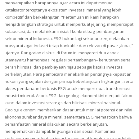
menyampaikan harapannya agar acara ini dapat menjadi
katalisator terciptanya ekosistem investasi mineral yang lebih
kompetitif dan berkelanjutan. “Pertemuan ini kami harapkan
menjadi langkah strategis untuk memperkuat jejaring, mempercepat
kolaborasi, dan melahirkan inisiatif konkret bagi pembangunan
sektor mineral Indonesia. ESG bukan lagi sekadar tren, melainkan
prasyarat agar industri tetap bankable dan relevan di pasar global,”
ujarnya. Rangkaian diskusi di forum ini menyoroti dua aspek
utamayaitu harmonisasi regulasi pertambangan– kehutanan serta
peran hilirisasi dan pembiayaan hijau sebagai katalis investasi
berkelanjutan. Para pembicara menekankan pentingnya kepastian
hukum yang sejalan dengan prinsip keberlanjutan lingkungan, serta
akses pendanaan berbasis ESG untuk mempercepat transformasi
industri mineral. Aspek ESG dan geologi ekonomi kini menjadi faktor
kunci dalam investasi strategis dan hilirisasi mineral nasional.
Geologi ekonomi memberikan dasar untuk menilai potensi dan nilai
ekonomi sumber daya mineral, sementara ESG memastikan bahwa
pemanfaatan mineral dilakukan secara berkelanjutan,
memperhatikan dampak lingkungan dan sosial. Kombinasi
keduanya memungkinkan investor membuat keputusan yang lebih