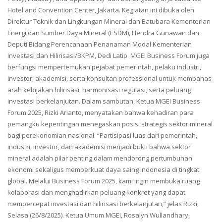
Hotel and Convention Center, Jakarta. Kegiatan ini dibuka oleh
Direktur Teknik dan Lingkungan Mineral dan Batubara Kementerian
Energi dan Sumber Daya Mineral (ESDM), Hendra Gunawan dan
Deputi Bidang Perencanaan Penanaman Modal Kementerian
Investasi dan Hilirisasi/BKPM, Dedi Latip. MGEI Business Forum juga
berfungsi mempertemukan pejabat pemerintah, pelaku industri,
investor, akademisi, serta konsultan professional untuk membahas
arah kebijakan hilirisasi, harmonisasi regulasi, serta peluang
investasi berkelanjutan. Dalam sambutan, Ketua MGEI Business
Forum 2025, Rizki Arianto, menyatakan bahwa kehadiran para
pemangku kepentingan menegaskan posisi strategis sektor mineral
bagi perekonomian nasional. “Partisipasi luas dari pemerintah,
industri, investor, dan akademisi menjadi bukti bahwa sektor
mineral adalah pilar penting dalam mendorong pertumbuhan
ekonomi sekaligus memperkuat daya saing Indonesia di tingkat
global. Melalui Business Forum 2025, kami ingin membuka ruang
kolaborasi dan menghadirkan peluang konkret yang dapat
mempercepat investasi dan hilirisasi berkelanjutan,” jelas Rizki,
Selasa (26/8/2025). Ketua Umum MGEI, Rosalyn Wullandhary,