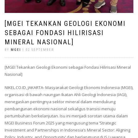
[MGEI TEKANKAN GEOLOGI EKONOMI
SEBAGAI FONDASI HILIRISASI
MINERAL NASIONAL]
BY
MGEI
| 02 SEPTEMBER
[MGEI Tekankan Geologi Ekonomi sebagai Fondasi Hilirisasi Mineral
Nasional]
NIKEL.CO.ID, JAKARTA- Masyarakat Geologi Ekonomi Indonesia (MGEI),
organisasi di bawah naungan Ikatan Ahli Geologi Indonesia (IAGI),
menegaskan pentingnya sektor mineral dalam mendukung
pembangunan ekonomi nasional sekaligus transisi menuju
pertumbuhan berkelanjutan. Isu ini menjadi sorotan utama dalam
MGEI Business Forum 2025 yang mengusung tema ‘Strategic
Investment and Partnerships in Indonesia’s Mineral Sector: Aligning
Policy, Industry, and Opportunity’ dan berlangsung di JS Luwansa