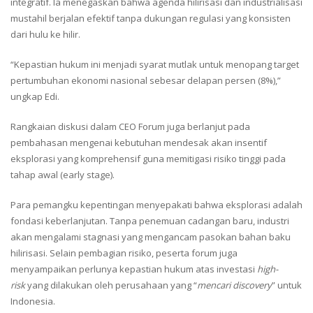
integratif. Ia menegaskan bahwa agenda hilirisasi dan industrialisasi
mustahil berjalan efektif tanpa dukungan regulasi yang konsisten
dari hulu ke hilir.
“Kepastian hukum ini menjadi syarat mutlak untuk menopang target
pertumbuhan ekonomi nasional sebesar delapan persen (8%),”
ungkap Edi.
Rangkaian diskusi dalam CEO Forum juga berlanjut pada
pembahasan mengenai kebutuhan mendesak akan insentif
eksplorasi yang komprehensif guna memitigasi risiko tinggi pada
tahap awal (early stage).
Para pemangku kepentingan menyepakati bahwa eksplorasi adalah
fondasi keberlanjutan. Tanpa penemuan cadangan baru, industri
akan mengalami stagnasi yang mengancam pasokan bahan baku
hilirisasi. Selain pembagian risiko, peserta forum juga
menyampaikan perlunya kepastian hukum atas investasi
high-
risk
yang dilakukan oleh perusahaan yang “
mencari discovery
” untuk
Indonesia.