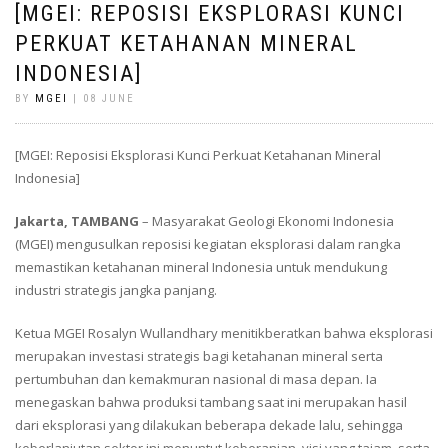
[MGEI: REPOSISI EKSPLORASI KUNCI
PERKUAT KETAHANAN MINERAL
INDONESIA]
BY
MGEI
| 08 JUNE
[MGEI: Reposisi Eksplorasi Kunci Perkuat Ketahanan Mineral
Indonesia]
Jakarta, TAMBANG
– Masyarakat Geologi Ekonomi Indonesia
(MGEI) mengusulkan reposisi kegiatan eksplorasi dalam rangka
memastikan ketahanan mineral Indonesia untuk mendukung
industri strategis jangka panjang.
Ketua MGEI Rosalyn Wullandhary menitikberatkan bahwa eksplorasi
merupakan investasi strategis bagi ketahanan mineral serta
pertumbuhan dan kemakmuran nasional di masa depan. Ia
menegaskan bahwa produksi tambang saat ini merupakan hasil
dari eksplorasi yang dilakukan beberapa dekade lalu, sehingga
keberlanjutan sektor ini menuntut keberanian, visi yang tajam, serta