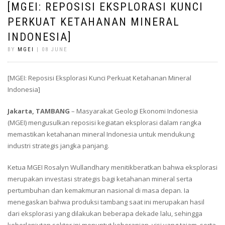
[MGEI: REPOSISI EKSPLORASI KUNCI
PERKUAT KETAHANAN MINERAL
INDONESIA]
BY
MGEI
| 08 JUNE
[MGEI: Reposisi Eksplorasi Kunci Perkuat Ketahanan Mineral
Indonesia]
Jakarta, TAMBANG
– Masyarakat Geologi Ekonomi Indonesia
(MGEI) mengusulkan reposisi kegiatan eksplorasi dalam rangka
memastikan ketahanan mineral Indonesia untuk mendukung
industri strategis jangka panjang.
Ketua MGEI Rosalyn Wullandhary menitikberatkan bahwa eksplorasi
merupakan investasi strategis bagi ketahanan mineral serta
pertumbuhan dan kemakmuran nasional di masa depan. Ia
menegaskan bahwa produksi tambang saat ini merupakan hasil
dari eksplorasi yang dilakukan beberapa dekade lalu, sehingga
keberlanjutan sektor ini menuntut keberanian, visi yang tajam, serta