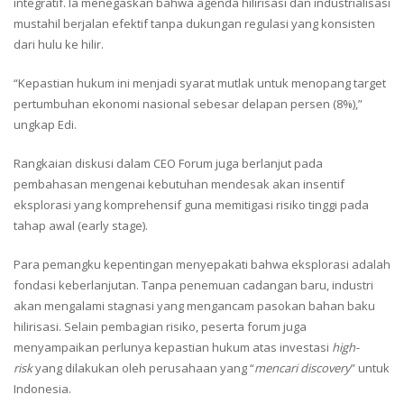
integratif. Ia menegaskan bahwa agenda hilirisasi dan industrialisasi
mustahil berjalan efektif tanpa dukungan regulasi yang konsisten
dari hulu ke hilir.
“Kepastian hukum ini menjadi syarat mutlak untuk menopang target
pertumbuhan ekonomi nasional sebesar delapan persen (8%),”
ungkap Edi.
Rangkaian diskusi dalam CEO Forum juga berlanjut pada
pembahasan mengenai kebutuhan mendesak akan insentif
eksplorasi yang komprehensif guna memitigasi risiko tinggi pada
tahap awal (early stage).
Para pemangku kepentingan menyepakati bahwa eksplorasi adalah
fondasi keberlanjutan. Tanpa penemuan cadangan baru, industri
akan mengalami stagnasi yang mengancam pasokan bahan baku
hilirisasi. Selain pembagian risiko, peserta forum juga
menyampaikan perlunya kepastian hukum atas investasi
high-
risk
yang dilakukan oleh perusahaan yang “
mencari discovery
” untuk
Indonesia.